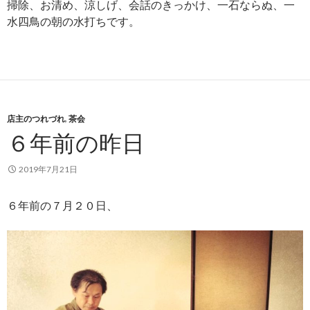
掃除、お清め、涼しげ、会話のきっかけ、一石ならぬ、一
水四鳥の朝の水打ちです。
店主のつれづれ
,
茶会
６年前の昨日
2019年7月21日
６年前の７月２０日、