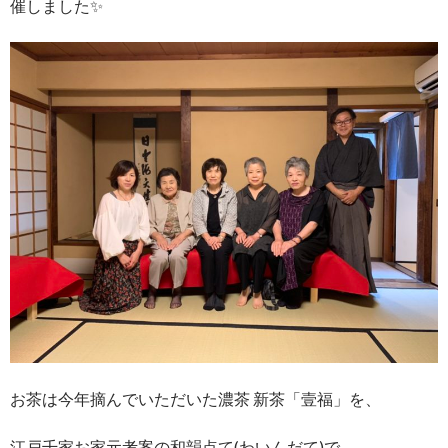
催しました✨
お茶は今年摘んでいただいた濃茶 新茶「壹福」を、
江戸千家お家元考案の和韻点て(わいんだて)で、