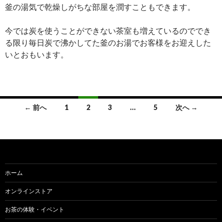
釜の湯気で乾燥しがちな部屋を潤すこともできます。
今では炭を使うことができない茶室も増えているのででき
る限り毎日炭で沸かしてた釜のお湯でお客様をお迎えした
いとおもいます。
← 前へ
1
2
3
…
5
次へ →
投
稿
ナ
ビ
ホーム
ゲ
オンラインストア
ー
お茶の体験・イベント