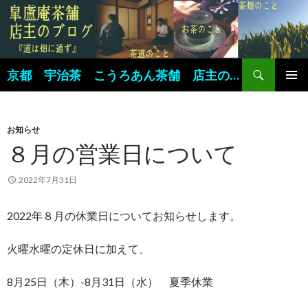
検
京都 宇治茶 こうろあん茶舗 店主のブログ
索
コ
メインメ
ン
ニュー
テ
ン
お知らせ
ツ
８月の営業日について
へ
ス
2022年7月31日
キ
ッ
2022年８月の休業日についてお知らせします。
プ
火曜水曜の定休日に加えて、
8月25日（木）-8月31日（水） 夏季休業