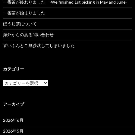
一番茶が終わりました -We finished 1st picking in May and June-
一番茶が始まりました
ほうじ茶について
海外からのある問い合わせ
ずいぶんとご無沙汰してしまいました
カテゴリー
カ
テ
ゴ
リ
ー
アーカイブ
2026年6月
2026年5月