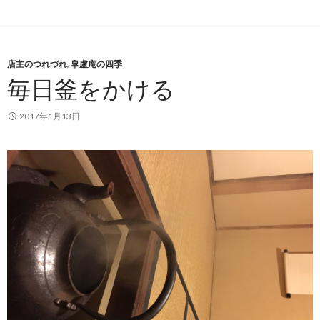
店主のつれづれ
,
皐盧庵の四季
毎日釜をかける
2017年1月13日